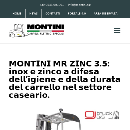
Salta
+39 0545 991001
|
info@montini.biz
al
HOME
NEWS
CONTATTI
PORTALE 4.0
AREA RISERVATA
contenuto
𝗠𝗢𝗡𝗧𝗜𝗡𝗜 𝗠𝗥 𝗭𝗜𝗡𝗖 𝟯.𝟱:
𝗶𝗻𝗼𝘅 𝗲 𝘇𝗶𝗻𝗰𝗼 𝗮 𝗱𝗶𝗳𝗲𝘀𝗮
𝗱𝗲𝗹𝗹’𝗶𝗴𝗶𝗲𝗻𝗲 𝗲 𝗱𝗲𝗹𝗹𝗮 𝗱𝘂𝗿𝗮𝘁𝗮
𝗱𝗲𝗹 𝗰𝗮𝗿𝗿𝗲𝗹𝗹𝗼 𝗻𝗲𝗹 𝘀𝗲𝘁𝘁𝗼𝗿𝗲
𝗰𝗮𝘀𝗲𝗮𝗿𝗶𝗼.
Ingrandisci
immagine