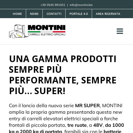
Salta
+39 0545 991001
|
info@montini.biz
al
HOME
NEWS
CONTATTI
PORTALE 4.0
AREA RISERVATA
contenuto
UNA GAMMA PRODOTTI
SEMPRE PIÙ
PERFORMANTE, SEMPRE
PIÙ… SUPER!
Con il lancio della nuova serie
MR SUPER
, MONTINI
amplia la propria gamma presentando questa new
entry di carrelli elevatori elettrici speciali a forche
frontali di piccola portata,
tre ruote
, a
48V
,
da 1000
kg a 2000 kg
di portata
, fornibili sia con le
batterie