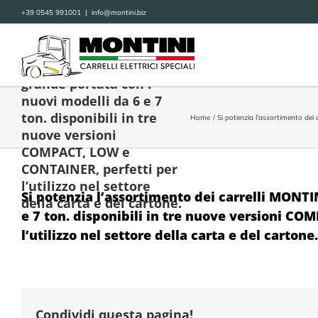
Salta
+39 0545 991001
|
info@montini.biz
al
Si potenzia
contenuto
l’assortimento dei
carrelli MONTINI di
grande portata con i
nuovi modelli da 6 e 7
ton. disponibili in tre
Home
Si potenzia l’assortimento dei 
nuove versioni
COMPACT, LOW e
CONTAINER, perfetti per
l’utilizzo nel settore
Si potenzia l’assortimento dei carrelli MONTI
della carta e del cartone.
e 7 ton. disponibili in tre nuove versioni C
l’utilizzo nel settore della carta e del cartone.
Condividi questa pagina!