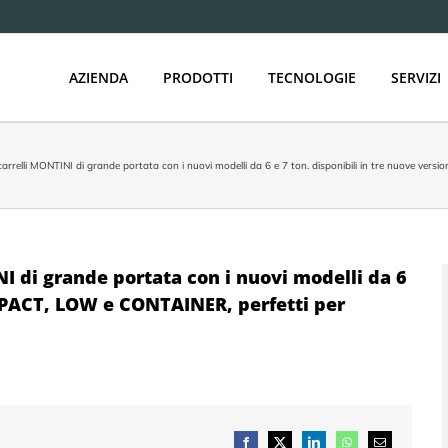
AZIENDA
PRODOTTI
TECNOLOGIE
SERVIZI
carrelli MONTINI di grande portata con i nuovi modelli da 6 e 7 ton. disponibili in tre nuove vers
NI di grande portata con i nuovi modelli da 6
OMPACT, LOW e CONTAINER, perfetti per
Facebook
X
LinkedIn
WhatsApp
Email