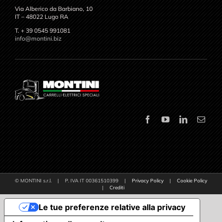
Via Alberico da Barbiano, 10
IT – 48022 Lugo RA
T. + 39 0545 991081
info@montini.biz
© MONTINI s.r.l. | P. IVA IT 00361510399 |
Privacy Policy
|
Cookie Policy
|
Crediti
Le tue preferenze relative alla privacy