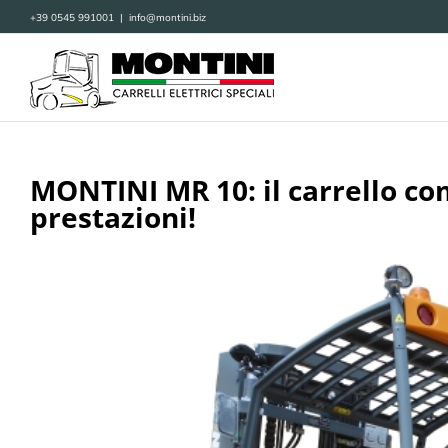
Salta
+39 0545 991001
|
info@montini.biz
al
contenuto
MONTINI MR 10: il carrello co
prestazioni!
Ingrandisci
immagine