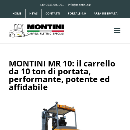
Salta
+39 0545 991001
|
info@montini.biz
al
HOME
NEWS
CONTATTI
PORTALE 4.0
AREA RISERVATA
contenuto
MONTINI MR 10: il carrello
da 10 ton di portata,
performante, potente ed
affidabile
Ingrandisci
immagine