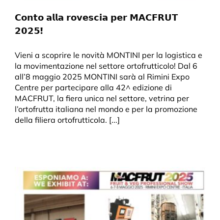
𝗖𝗼𝗻𝘁𝗼 𝗮𝗹𝗹𝗮 𝗿𝗼𝘃𝗲𝘀𝗰𝗶𝗮 𝗽𝗲𝗿 𝗠𝗔𝗖𝗙𝗥𝗨𝗧
𝟮𝟬𝟮𝟱!
Vieni a scoprire le novità MONTINI per la logistica e
la movimentazione nel settore ortofrutticolo! Dal 6
all’8 maggio 2025 MONTINI sarà al Rimini Expo
Centre per partecipare alla 42^ edizione di
MACFRUT, la fiera unica nel settore, vetrina per
l’ortofrutta italiana nel mondo e per la promozione
della filiera ortofrutticola. [...]