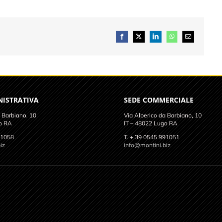
Facebook
X
LinkedIn
WhatsApp
Email
NISTRATIVA
SEDE COMMERCIALE
 Barbiano, 10
Via Alberico da Barbiano, 10
o RA
IT – 48022 Lugo RA
91058
T. + 39 0545 991051
iz
info@montini.biz