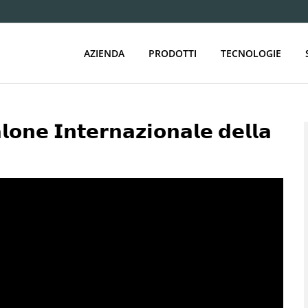
AZIENDA
PRODOTTI
TECNOLOGIE
𝗼𝗻𝗲 𝗜𝗻𝘁𝗲𝗿𝗻𝗮𝘇𝗶𝗼𝗻𝗮𝗹𝗲 𝗱𝗲𝗹𝗹𝗮