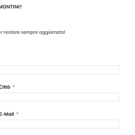
li MONTINI?
per restare sempre aggiornato!
Città
*
E-Mail
*