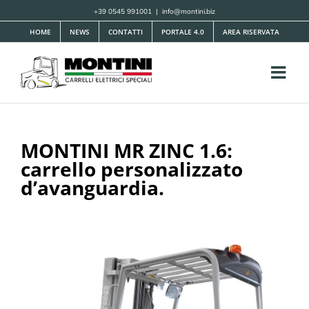
Salta
+39 0545 991001
|
info@montini.biz
al
HOME
NEWS
CONTATTI
PORTALE 4.0
AREA RISERVATA
contenuto
MONTINI MR ZINC 1.6:
carrello personalizzato
d’avanguardia.
Ingrandisci
immagine